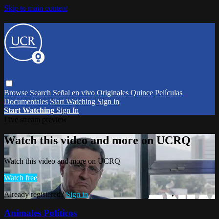
Skip to main content
Browse
Search
Señal en vivo
Originales Quince
Películas
Documentales
Start Watching
Sign in
Start Watching
Sign In
Live stream preview
Watch this video and more on UCRQ
Watch this video and more on UCRQ
Watch free
Already registered?
Sign in
Animales Políticos