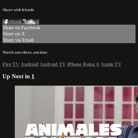
Share with friends
Facebook
X
Email
Share on Facebook
Share on X
Share via Email
Watch anywhere, anytime
Fire TV
Android
Android TV
iPhone
Roku
®
Apple TV
Up Next in
1