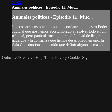
21:56
Animales políticos - Episodio 11: Muc...
Animales políticos - Episodio 11: Muc...
Los costarricenses tenemos tanta confianza en nuestro Poder
Judicial que nos hemos acostumbrado a resolver todo en un
tribunal, pero particularmente, por la dificultad de llegar a
acuerdos y la confianza que hemos desarrollado en uno, la
Sala Constitucional ha tenido que definir algunos temas de ...
QuinceUCR en vivo
Help
Terms
Privacy
Cookies
Sign in
×