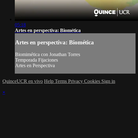
05:18
Artes en perspectiva: Biomética
Artes en perspectiva: Biomética
Biomimética con Jonathan Torres
Temporada Fijaciones
Artes en Perspectiva
QuinceUCR en vivo
Help
Terms
Privacy
Cookies
Sign in
×