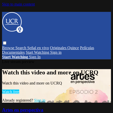
Skip to main content
Browse
Search
Señal en vivo
Originales Quince
Películas
Documentales
Start Watching
Sign in
Start Watching
Sign In
Live stream preview
Watch this video and more on UCRQ
Watch this video and more on UCRQ
Watch free
Already registered?
Sign in
Artes en perspectiva