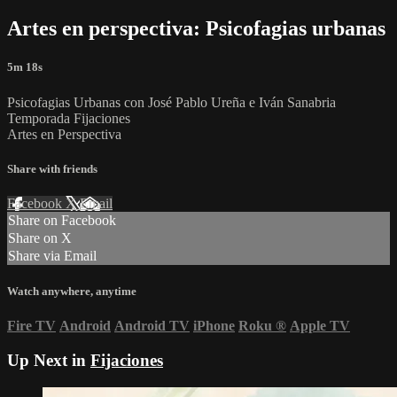
Artes en perspectiva: Psicofagias urbanas
5m 18s
Psicofagias Urbanas con José Pablo Ureña e Iván Sanabria
Temporada Fijaciones
Artes en Perspectiva
Share with friends
Facebook
X
Email
Share on Facebook
Share on X
Share via Email
Watch anywhere, anytime
Fire TV
Android
Android TV
iPhone
Roku
®
Apple TV
Up Next in
Fijaciones