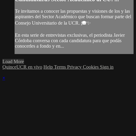
Te invitamos a conocer las propuestas y visiones de los y las
aspirantes del Sector Académico que buscan formar parte del
Consejo Universitario de la UCR. 🎓✨
En esta serie de entrevistas exclusivas, el periodista Javier
Córdoba conversa con cada candidatura para que podás
conocerles a fondo y en...
Load More
QuinceUCR en vivo
Help
Terms
Privacy
Cookies
Sign in
×