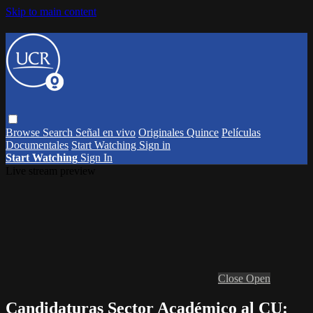
Skip to main content
Browse
Search
Señal en vivo
Originales Quince
Películas
Documentales
Start Watching
Sign in
Start Watching
Sign In
Live stream preview
Close
Open
Candidaturas Sector Académico al CU: