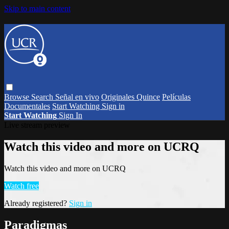
Skip to main content
Browse
Search
Señal en vivo
Originales Quince
Películas
Documentales
Start Watching
Sign in
Start Watching
Sign In
Live stream preview
Watch this video and more on UCRQ
Watch this video and more on UCRQ
Watch free
Already registered?
Sign in
Paradigmas