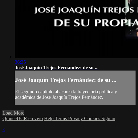
36:35
José Joaquín Trejos Fernández: de su ...
José Joaquín Trejos Fernández: de su ...
El segundo capítulo abacarca la trayectoria política y
académica de Jose Joaquín Trejos Fernández.
Load More
QuinceUCR en vivo
Help
Terms
Privacy
Cookies
Sign in
×