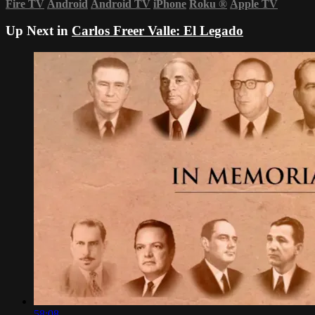
Fire TV
Android
Android TV
iPhone
Roku
®
Apple TV
Up Next in
Carlos Freer Valle: El Legado
58:08