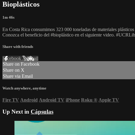
Bioplásticos
1m 46s
En Costa Rica consumimos 323 000 toneladas de materiales plásticos al
Conozca el beneficio del #bioplástico en el siguiente video. #UCRLi
Share with friends
Facebook
X
Email
Share on Facebook
Share on X
Share via Email
Watch anywhere, anytime
Fire TV
Android
Android TV
iPhone
Roku
®
Apple TV
Up Next in
Cápsulas