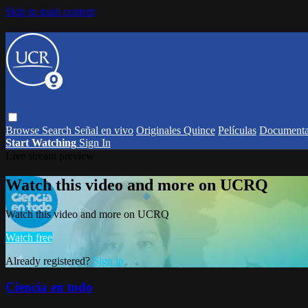
Skip to main content
Browse
Search
Señal en vivo
Originales Quince
Películas
Documenta
Start Watching
Sign In
Live stream preview
Watch this video and more on UCRQ
Watch this video and more on UCRQ
Watch free
Already registered?
Sign in
Ciencia en todo