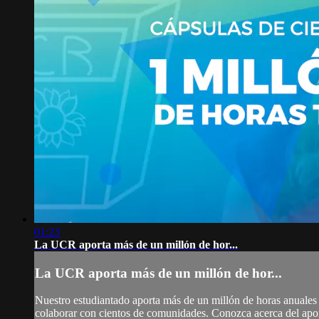
01:23
La UCR aporta más de un millón de hor...
La UCR aporta más de un millón de hor...
Nuestro estudiantado aporta más de un millón de horas anuales 
colaborar con cientos de comunidades. Conozca acerca del apor