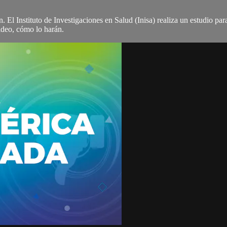
. El Instituto de Investigaciones en Salud (Inisa) realiza un estudio pa
ideo, cómo lo harán.