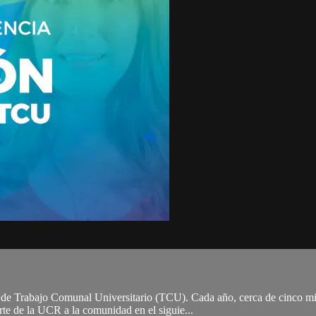
de Trabajo Comunal Universitario (TCU). Cada año, cerca de cinco mil 
te de la UCR a la comunidad en el siguie...