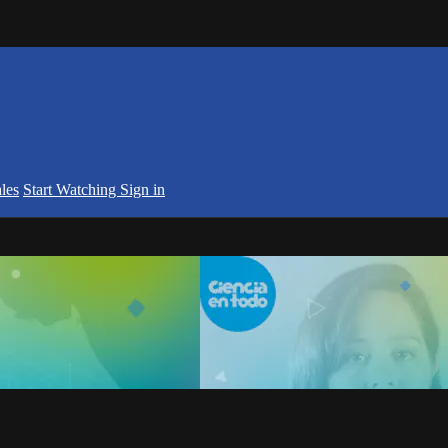
les
Start Watching
Sign in