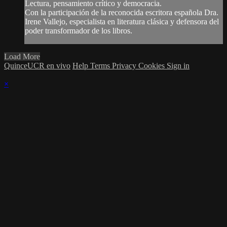
Lectura, pensamiento crítico y democracia.
Con la participación de la reconocida escritora española Dra.
Irene Vallejo, especialista en literatura clásica y defensora del
poder transformador de los libros.
Load More
QuinceUCR en vivo
Help
Terms
Privacy
Cookies
Sign in
×