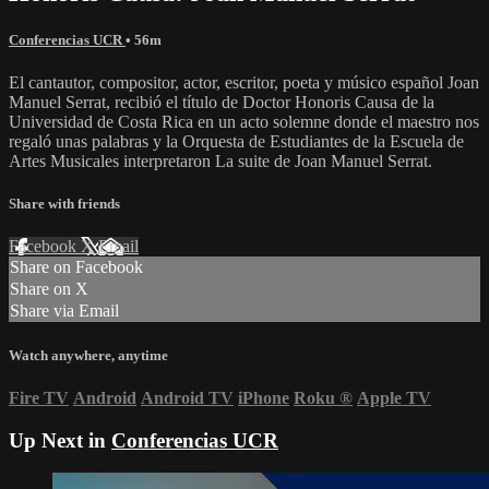
Conferencias UCR
• 56m
El cantautor, compositor, actor, escritor, poeta y músico español Joan
Manuel Serrat, recibió el título de Doctor Honoris Causa de la
Universidad de Costa Rica en un acto solemne donde el maestro nos
regaló unas palabras y la Orquesta de Estudiantes de la Escuela de
Artes Musicales interpretaron La suite de Joan Manuel Serrat.
Share with friends
Facebook
X
Email
Share on Facebook
Share on X
Share via Email
Watch anywhere, anytime
Fire TV
Android
Android TV
iPhone
Roku
®
Apple TV
Up Next in
Conferencias UCR