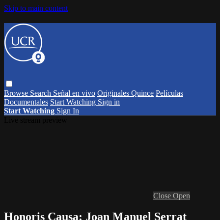
Skip to main content
Browse
Search
Señal en vivo
Originales Quince
Películas
Documentales
Start Watching
Sign in
Start Watching
Sign In
Live stream preview
Close
Open
Honoris Causa: Joan Manuel Serrat