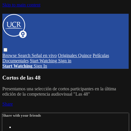
Skip to main content
Browse
Search
Señal en vivo
Originales Quince
Películas
Documentales
Start Watching
Sign in
Start Watching
Sign In
Cortos de las 48
Presentamos una selección de cortos participantes en la última
edición de la competencia audiovisual "Las 48"
Share
Share with your friends