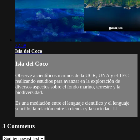
27:58
Isla del Coco
Isla del Coco
Observe a científicos marinos de la UCR, UNA y el TEC
realizando estudios para avanzar en la exploración de
diversos aspectos sobre el fondo marino, terrestre y la
biodiversidad.
Es una mediación entre el lenguaje científico y el lenguaje
sencillo, la relación entre la ciencia y la sociedad. Ll...
3
Comments