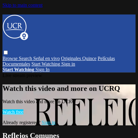
Skip to main content
Browse
Search
Señal en vivo
Originales Quince
Películas
Documentales
Start Watching
Sign in
Start Watching
Sign In
Live stream preview
Watch this video and more on UCRQ
Watch this video and more on UCRQ
Watch free
Already registered?
Sign in
Reflejos Comunes