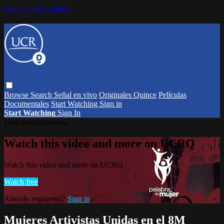
Skip to main content
Browse
Search
Señal en vivo
Originales Quince
Películas
Documentales
Start Watching
Sign in
Start Watching
Sign In
Live stream preview
Watch this video and more on UCRQ
Watch this video and more on UCRQ
Watch free
Already registered?
Sign in
Mujeres Artivistas Unidas en el 8M