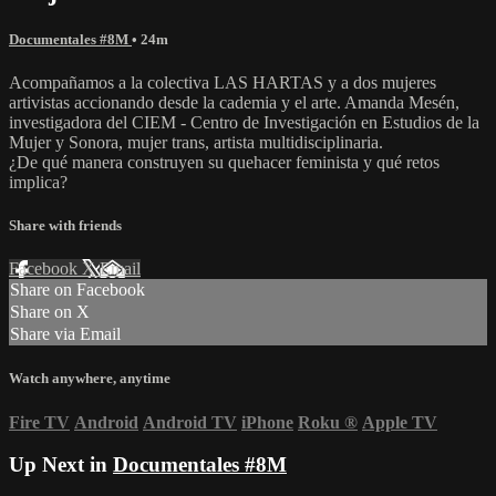
Documentales #8M
• 24m
Acompañamos a la colectiva LAS HARTAS y a dos mujeres
artivistas accionando desde la cademia y el arte. Amanda Mesén,
investigadora del CIEM - Centro de Investigación en Estudios de la
Mujer y Sonora, mujer trans, artista multidisciplinaria.
¿De qué manera construyen su quehacer feminista y qué retos
implica?
Share with friends
Facebook
X
Email
Share on Facebook
Share on X
Share via Email
Watch anywhere, anytime
Fire TV
Android
Android TV
iPhone
Roku
®
Apple TV
Up Next in
Documentales #8M