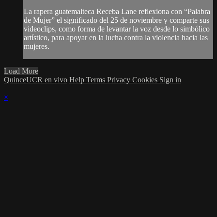
La rapera guatemalteca Receba Lane reflexiona con “Palabra
de Mujer” el significado del 25 de noviembre y comparte sus
videoclips, como forma de levantar la voz desde lo simbólico
artístico, para apoyar en la lucha contra la violencia hacia las
mujeres.
Load More
QuinceUCR en vivo
Help
Terms
Privacy
Cookies
Sign in
×