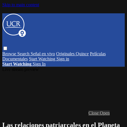
Skip to main content
Browse
Search
Señal en vivo
Originales Quince
Películas
Documentales
Start Watching
Sign in
Start Watching
Sign In
Live stream preview
Close
Open
Las relaciones patriarcales en el Planeta