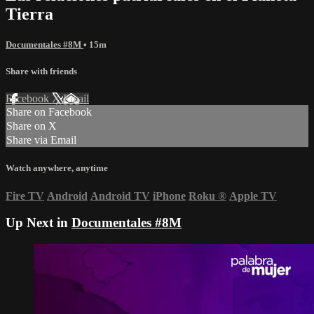
Tierra
Documentales #8M
• 15m
Share with friends
Facebook
X
Email
Share on Facebook
Share on X
Share via Email
Watch anywhere, anytime
Fire TV
Android
Android TV
iPhone
Roku
®
Apple TV
Up Next in
Documentales #8M