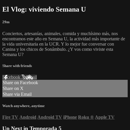
El Vlog: viviendo Semana U
29m
Conciertos, artesanías, animales, comida y muchísimo más, nos
encontramos este año en Semana U, la actividad más importante de
la vida universitaria en la UCR. Y lo mejor fue conversar con
Canina y los chicos de Sonámbulo. ¿Y vos como viviste esta
Semana U?
Share with friends
Facebook
X
Email
Share on Facebook
Share on X
Share via Email
Watch anywhere, anytime
Fire TV
Android
Android TV
iPhone
Roku
®
Apple TV
Up Next in
Temporada 5