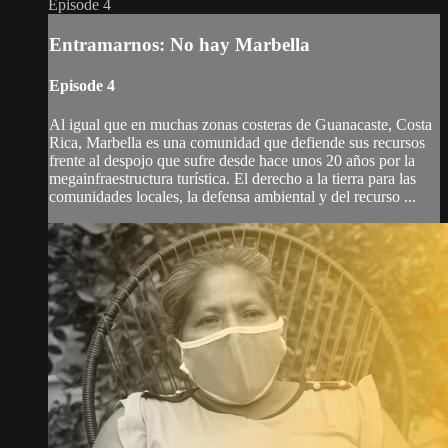
Episode 4
Entramarnos: No hay Marbella
Episode 4
Al igual que en muchas zonas costeras de Guanacaste, Costa
Rica, Marbella es una comunidad que defiende sus recursos
frente al despojo que sufre desde hace unos 20 años por la
megainfraestructura turística. El derecho a la tierra para las
comunidades locales, la defensa ambiental y del recurso ...