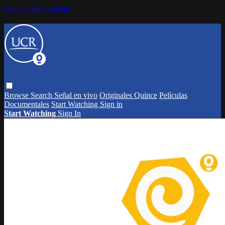
Skip to main content
Browse
Search
Señal en vivo
Originales Quince
Películas
Documentales
Start Watching
Sign in
Start Watching
Sign In