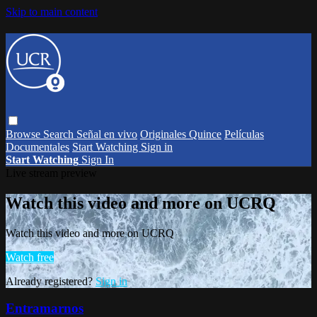
Skip to main content
Browse
Search
Señal en vivo
Originales Quince
Películas
Documentales
Start Watching
Sign in
Start Watching
Sign In
Live stream preview
Watch this video and more on UCRQ
Watch this video and more on UCRQ
Watch free
Already registered?
Sign in
Entramarnos