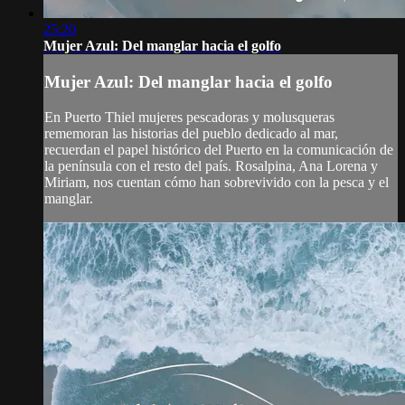
25:20
Mujer Azul: Del manglar hacia el golfo
Mujer Azul: Del manglar hacia el golfo
En Puerto Thiel mujeres pescadoras y molusqueras
rememoran las historias del pueblo dedicado al mar,
recuerdan el papel histórico del Puerto en la comunicación de
la península con el resto del país. Rosalpina, Ana Lorena y
Miriam, nos cuentan cómo han sobrevivido con la pesca y el
manglar.