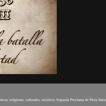
ómicas, religiosas, culturales, sociales); Segunda Proclama de Mora llam