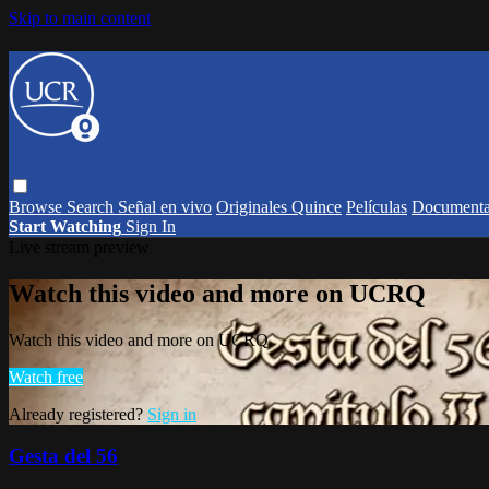
Skip to main content
Browse
Search
Señal en vivo
Originales Quince
Películas
Documenta
Start Watching
Sign In
Live stream preview
Watch this video and more on UCRQ
Watch this video and more on UCRQ
Watch free
Already registered?
Sign in
Gesta del 56