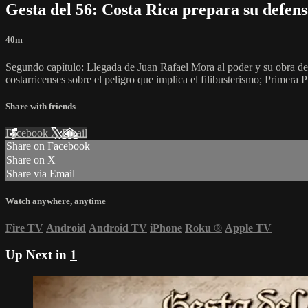
Gesta del 56: Costa Rica prepara su defen
40m
Segundo capítulo: Llegada de Juan Rafael Mora al poder y su obra d
costarricenses sobre el peligro que implica el filibusterismo; Primera
Share with friends
Facebook
X
Email
Share on Facebook
Share on X
Share via Email
Watch anywhere, anytime
Fire TV
Android
Android TV
iPhone
Roku
®
Apple TV
Up Next in
1