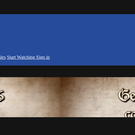
les
Start Watching
Sign in