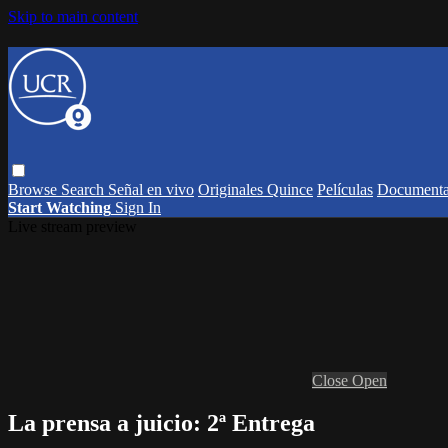
Skip to main content
Browse
Search
Señal en vivo
Originales Quince
Películas
Documenta
Start Watching
Sign In
Live stream preview
Close
Open
La prensa a juicio: 2ª Entrega