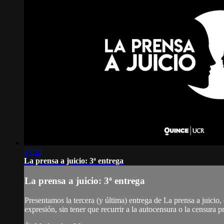
27:24
La prensa a juicio: 3ª entrega
La prensa a juicio: 3ª entrega
Presentamos la tercera (y última) entrega de La prensa a juicio,
expresión, sin tener que recurrir a la autocensura o la censura p