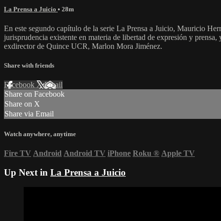
La Prensa a Juicio
• 28m
En este segundo capítulo de la serie La Prensa a Juicio, Mauricio Her
jurisprudencia existente en materia de libertad de expresión y prensa,
exdirector de Quince UCR, Marlon Mora Jiménez.
Share with friends
Facebook
X
Email
Share on Facebook
Share on X
Share via Email
Watch anywhere, anytime
Fire TV
Android
Android TV
iPhone
Roku
®
Apple TV
Up Next in
La Prensa a Juicio