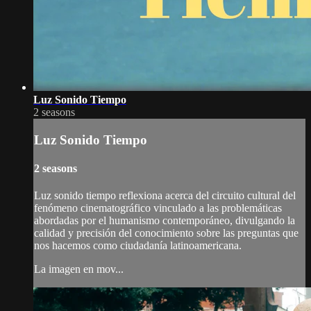
Luz Sonido Tiempo
2 seasons
Luz Sonido Tiempo
2 seasons
Luz sonido tiempo reflexiona acerca del circuito cultural del
fenómeno cinematográfico vinculado a las problemáticas
abordadas por el humanismo contemporáneo, divulgando la
calidad y precisión del conocimiento sobre las preguntas que
nos hacemos como ciudadanía latinoamericana.
La imagen en mov...