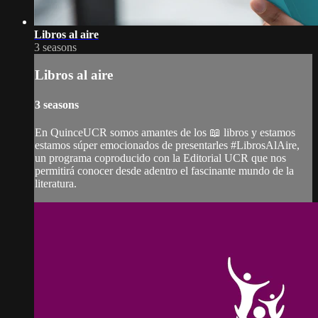
Libros al aire
3 seasons
Libros al aire
3 seasons
En QuinceUCR somos amantes de los 📖 libros y estamos
estamos súper emocionados de presentarles #LibrosAlAire,
un programa coproducido con la Editorial UCR que nos
permitirá conocer desde adentro el fascinante mundo de la
literatura.