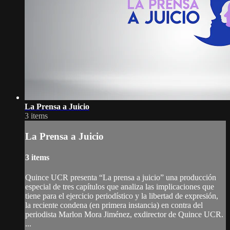
La Prensa a Juicio
3 items
La Prensa a Juicio
3 items
Quince UCR presenta “La prensa a juicio” una producción
especial de tres capítulos que analiza las implicaciones que
tiene para el ejercicio periodístico y la libertad de expresión,
la reciente condena (en primera instancia) en contra del
periodista Marlon Mora Jiménez, exdirector de Quince UCR.
...