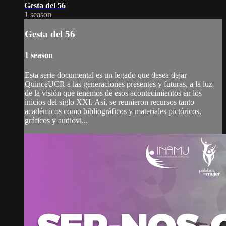
Gesta del 56
1 season
Gesta del 56
1 season
Esta serie documental es un legado que desea dejar
QuinceUCR a las generaciones presentes y futuras, a la luz
de la visión que tenemos de esos acontecimientos en los
inicios del siglo XXI. Así, se reunieron recursos tanto
académicos como bibliográficos y materiales pictóricos,
gráficos y audiovi...