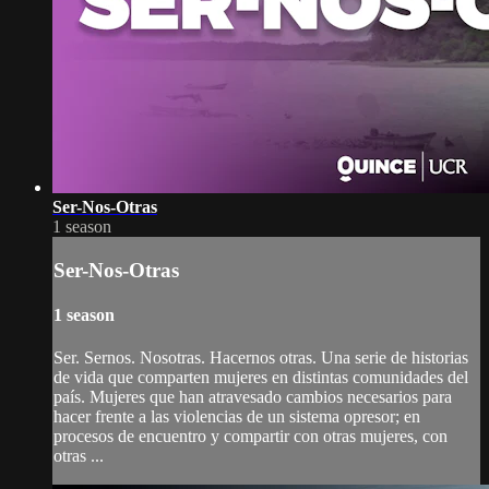
Ser-Nos-Otras
1 season
Ser-Nos-Otras
1 season
Ser. Sernos. Nosotras. Hacernos otras. Una serie de historias
de vida que comparten mujeres en distintas comunidades del
país. Mujeres que han atravesado cambios necesarios para
hacer frente a las violencias de un sistema opresor; en
procesos de encuentro y compartir con otras mujeres, con
otras ...