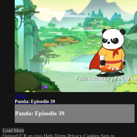
23:02
Panda: Episodio 39
Panda: Episodio 39
Load More
QuinceUCR en vivo
Help
Terms
Privacy
Cookies
Sign in