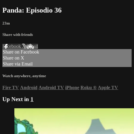
Panda: Episodio 36
23m
Share with friends
Facebook
X
Email
Share on Facebook
Share on X
Share via Email
Watch anywhere, anytime
Fire TV
Android
Android TV
iPhone
Roku
®
Apple TV
Up Next in
1