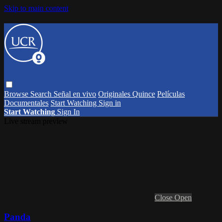
Skip to main content
Browse
Search
Señal en vivo
Originales Quince
Películas
Documentales
Start Watching
Sign in
Start Watching
Sign In
Live stream preview
Close
Open
Panda