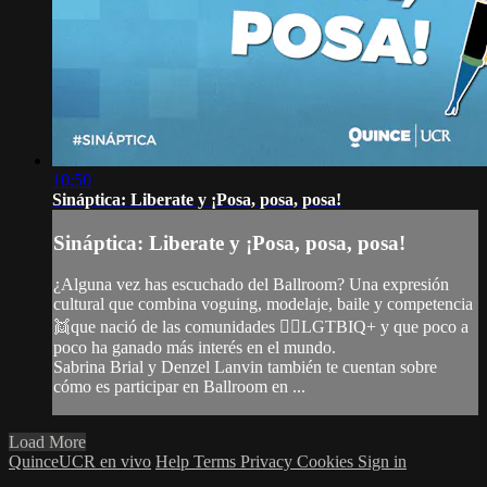
10:50
Sináptica: Liberate y ¡Posa, posa, posa!
Sináptica: Liberate y ¡Posa, posa, posa!
¿Alguna vez has escuchado del Ballroom? Una expresión
cultural que combina voguing, modelaje, baile y competencia
👯que nació de las comunidades 🏳‍🌈LGTBIQ+ y que poco a
poco ha ganado más interés en el mundo.
Sabrina Brial y Denzel Lanvin también te cuentan sobre
cómo es participar en Ballroom en ...
Load More
QuinceUCR en vivo
Help
Terms
Privacy
Cookies
Sign in