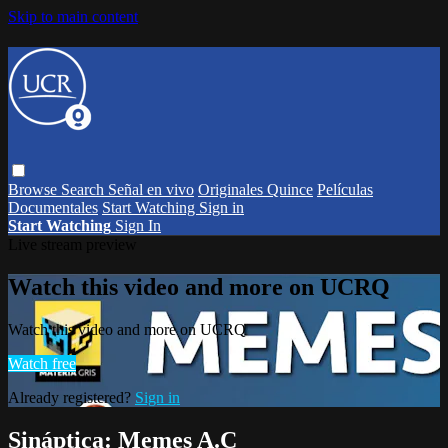
Skip to main content
Browse
Search
Señal en vivo
Originales Quince
Películas
Documentales
Start Watching
Sign in
Start Watching
Sign In
Live stream preview
Watch this video and more on UCRQ
Watch this video and more on UCRQ
Watch free
Already registered?
Sign in
Sináptica: Memes A.C