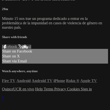
29m
Minuto 15 nos trae un programa dedicado a entrar en la
problemática de la impunidad en casos de violencia de género en
nuestro país.
Share with friends
Facebook
X
Email
Share on Facebook
Share on X
Share via Email
Watch anywhere, anytime
Fire TV
Android
Android TV
iPhone
Roku
®
Apple TV
QuinceUCR en vivo
Help
Terms
Privacy
Cookies
Sign in
×