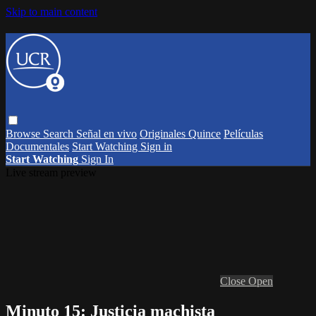
Skip to main content
Browse
Search
Señal en vivo
Originales Quince
Películas
Documentales
Start Watching
Sign in
Start Watching
Sign In
Live stream preview
Close
Open
Minuto 15: Justicia machista