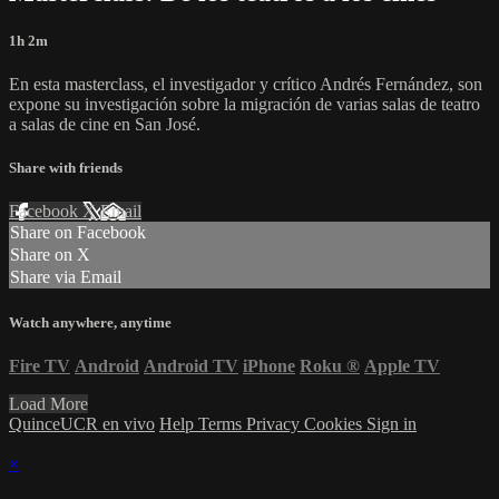
1h 2m
En esta masterclass, el investigador y crítico Andrés Fernández, son
expone su investigación sobre la migración de varias salas de teatro
a salas de cine en San José.
Share with friends
Facebook
X
Email
Share on Facebook
Share on X
Share via Email
Watch anywhere, anytime
Fire TV
Android
Android TV
iPhone
Roku
®
Apple TV
Load More
QuinceUCR en vivo
Help
Terms
Privacy
Cookies
Sign in
×