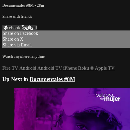
Documentales #8M
• 28m
Share with friends
Facebook
X
Email
Share on Facebook
Share on X
Share via Email
Watch anywhere, anytime
Fire TV
Android
Android TV
iPhone
Roku
®
Apple TV
Up Next in
Documentales #8M