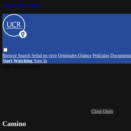
Skip to main content
Browse
Search
Señal en vivo
Originales Quince
Películas
Documenta
Start Watching
Sign In
Live stream preview
Close
Open
Camino