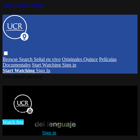
Skip to main content
Browse
Search
Señal en vivo
Originales Quince
Películas
Documentales
Start Watching
Sign in
Start Watching
Sign In
Live stream preview
Watch Del Lenguaje y otras cosas con
raíz
Watch Del Lenguaje y otras cosas con raíz
Watch free
Already registered?
Sign in