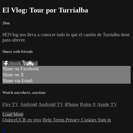
El Vlog: Tour por Turrialba
26m
#ElVlog nos lleva a conocer todo lo que el cantón de Turrialba tiene
para ofrecer.
Share with friends
Facebook
X
Email
Share on Facebook
Share on X
Share via Email
Watch anywhere, anytime
Fire TV
Android
Android TV
iPhone
Roku
®
Apple TV
Load More
QuinceUCR en vivo
Help
Terms
Privacy
Cookies
Sign in
×