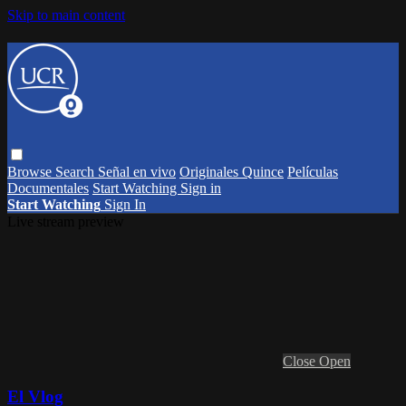
Skip to main content
Browse
Search
Señal en vivo
Originales Quince
Películas
Documentales
Start Watching
Sign in
Start Watching
Sign In
Live stream preview
Close
Open
El Vlog