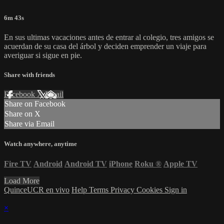
6m 43s
En sus ultimas vacaciones antes de entrar al colegio, tres amigos se
acuerdan de su casa del árbol y deciden emprender un viaje para
averiguar si sigue en pie.
Share with friends
Facebook
X
Email
Share on Facebook
Share on X
Share via Email
Watch anywhere, anytime
Fire TV
Android
Android TV
iPhone
Roku
®
Apple TV
Load More
QuinceUCR en vivo
Help
Terms
Privacy
Cookies
Sign in
×