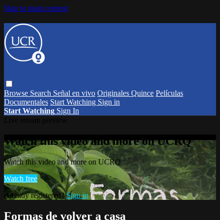
Skip to main content
Browse
Search
Señal en vivo
Originales Quince
Películas
Documentales
Start Watching
Sign in
Start Watching
Sign In
Live stream preview
Watch this video and more on UCRQ
Watch this video and more on UCRQ
Watch free
Already registered?
Sign in
Formas de volver a casa