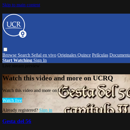
Skip to main content
Browse
Search
Señal en vivo
Originales Quince
Películas
Documenta
Start Watching
Sign In
Live stream preview
Watch this video and more on UCRQ
Watch this video and more on UCRQ
Watch free
Already registered?
Sign in
Gesta del 56