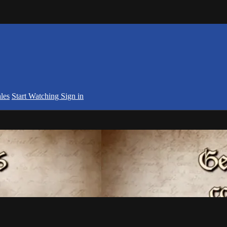
les
Start Watching
Sign in