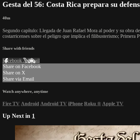
Gesta del 56: Costa Rica prepara su defen
40m
Segundo capítulo: Llegada de Juan Rafael Mora al poder y su obra d
costarricenses sobre el peligro que implica el filibusterismo; Primera
Share with friends
Facebook
X
Email
Share on Facebook
Share on X
Share via Email
Watch anywhere, anytime
Fire TV
Android
Android TV
iPhone
Roku
®
Apple TV
Up Next in
1