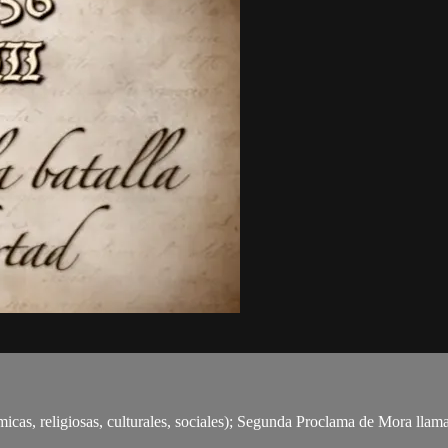
ómicas, religiosas, culturales, sociales); Segunda Proclama de Mora llam