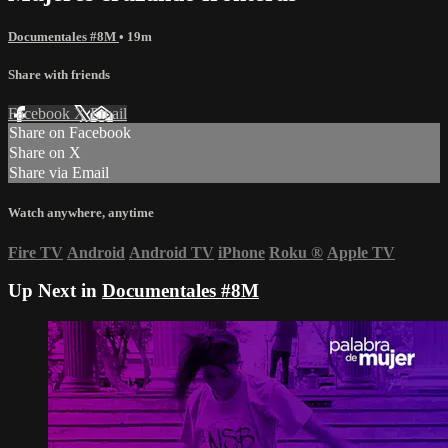
Documentales #8M
• 19m
Share with friends
Facebook
X
Email
Share on Facebook
Share on X
Share via Email
Watch anywhere, anytime
Fire TV
Android
Android TV
iPhone
Roku
®
Apple TV
Up Next in
Documentales #8M