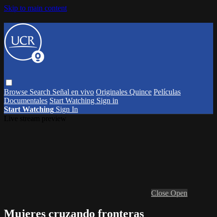
Skip to main content
Browse
Search
Señal en vivo
Originales Quince
Películas
Documentales
Start Watching
Sign in
Start Watching
Sign In
Live stream preview
Close
Open
Mujeres cruzando fronteras