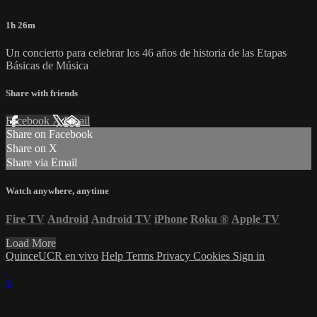
1h 26m
Un concierto para celebrar los 46 años de historia de las Etapas
Básicas de Música
Share with friends
Facebook
X
Email
Share on Facebook
Share on X
Share via Email
Watch anywhere, anytime
Fire TV
Android
Android TV
iPhone
Roku
®
Apple TV
Load More
QuinceUCR en vivo
Help
Terms
Privacy
Cookies
Sign in
×