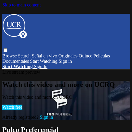
Skip to main content
Browse
Search
Señal en vivo
Originales Quince
Películas
Documentales
Start Watching
Sign in
Start Watching
Sign In
Live stream preview
Watch this video and more on UCRQ
Watch this video and more on UCRQ
Watch free
Already registered?
Sign in
Palco Preferencial