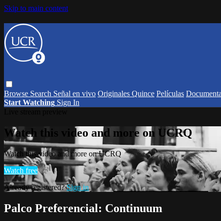
Skip to main content
Browse
Search
Señal en vivo
Originales Quince
Películas
Documenta
Start Watching
Sign In
Live stream preview
Watch this video and more on UCRQ
Watch this video and more on UCRQ
Watch free
Already registered?
Sign in
Palco Preferencial: Continuum