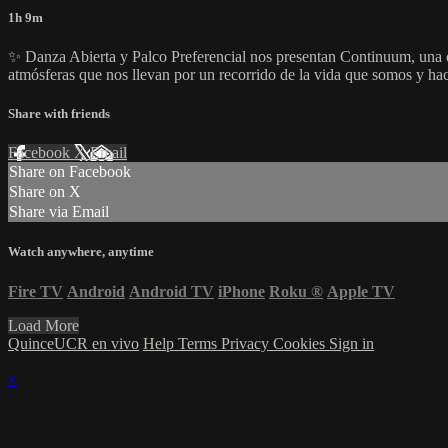
1h 9m
✨ Danza Abierta y Palco Preferencial nos presentan Continuum, una o
atmósferas que nos llevan por un recorrido de la vida que somos y h
Share with friends
Facebook
X
Email
Share on Facebook
Share on X
Share via Email
Watch anywhere, anytime
Fire TV
Android
Android TV
iPhone
Roku
®
Apple TV
Load More
QuinceUCR en vivo
Help
Terms
Privacy
Cookies
Sign in
×