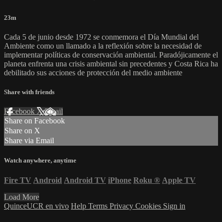
23m
Cada 5 de junio desde 1972 se conmemora el Día Mundial del
Ambiente como un llamado a la reflexión sobre la necesidad de
implementar políticas de conservación ambiental. Paradójicamente el
planeta enfrenta una crisis ambiental sin precedentes y Costa Rica ha
debilitado sus acciones de protección del medio ambiente
Share with friends
Facebook
X
Email
Share on Facebook
Share on X
Share via Email
Watch anywhere, anytime
Fire TV
Android
Android TV
iPhone
Roku
®
Apple TV
Load More
QuinceUCR en vivo
Help
Terms
Privacy
Cookies
Sign in