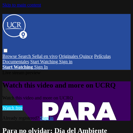
Skip to main content
Browse
Search
Señal en vivo
Originales Quince
Películas
Documentales
Start Watching
Sign in
Start Watching
Sign In
Live stream preview
Watch this video and more on UCRQ
Watch this video and more on UCRQ
Watch free
Already registered?
Sign in
Para no olvidar: Día del Ambiente