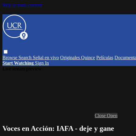
Skip to main content
Browse
Search
Señal en vivo
Originales Quince
Películas
Documenta
Start Watching
Sign In
Live stream preview
Close
Open
Voces en Acción: IAFA - deje y gane