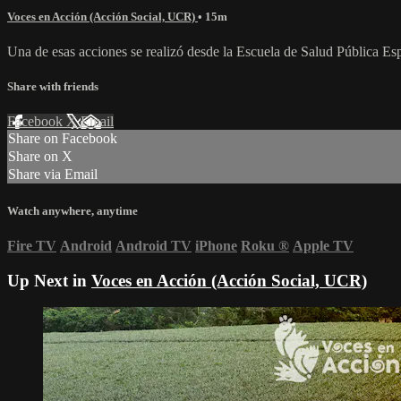
Voces en Acción (Acción Social, UCR)
• 15m
Una de esas acciones se realizó desde la Escuela de Salud Pública E
Share with friends
Facebook
X
Email
Share on Facebook
Share on X
Share via Email
Watch anywhere, anytime
Fire TV
Android
Android TV
iPhone
Roku
®
Apple TV
Up Next in
Voces en Acción (Acción Social, UCR)