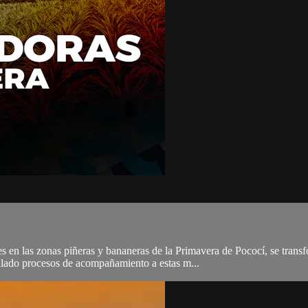
s en las zonas piñeras y bananeras de la Primavera de Pococí, se tra
lado procesos de acompañamiento a estas m...