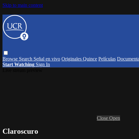
Skip to main content
Browse
Search
Señal en vivo
Originales Quince
Películas
Documenta
Start Watching
Sign In
Live stream preview
Close
Open
Claroscuro