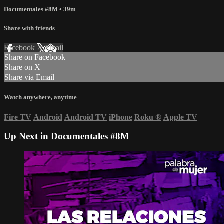
Documentales #8M
• 39m
Share with friends
Facebook
X
Email
Share on Facebook
Share on X
Share via Email
Watch anywhere, anytime
Fire TV
Android
Android TV
iPhone
Roku
®
Apple TV
Up Next in
Documentales #8M