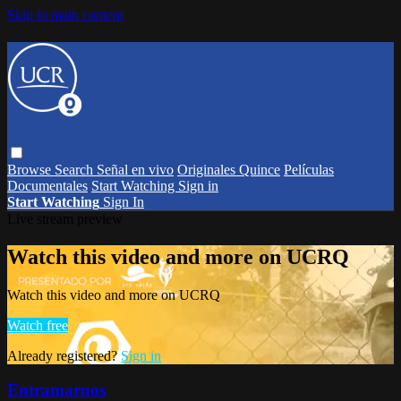
Skip to main content
Browse
Search
Señal en vivo
Originales Quince
Películas
Documentales
Start Watching
Sign in
Start Watching
Sign In
Live stream preview
Watch this video and more on UCRQ
Watch this video and more on UCRQ
Watch free
Already registered?
Sign in
Entramarnos