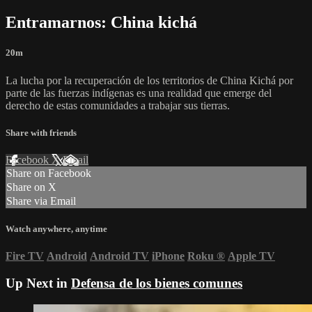
Entramarnos: China kichá
20m
La lucha por la recuperación de los territorios de China Kichá por
parte de las fuerzas indígenas es una realidad que emerge del
derecho de estas comunidades a trabajar sus tierras.
Share with friends
Facebook
X
Email
Share on Facebook
Share on X
Share via Email
Watch anywhere, anytime
Fire TV
Android
Android TV
iPhone
Roku
®
Apple TV
Up Next in
Defensa de los bienes comunes