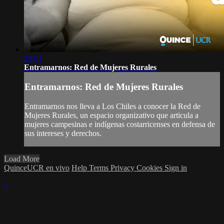
23:01
Entramarnos: Red de Mujeres Rurales
Entramarnos: Red de Mujeres Rurales
Entramarnos nos lleva a Los Chiles a conocer la Red de
Mujeres Rurales, un espacio organizativo que articula a
mujeres campesinas e indígenas costarricenses en defensa de
sus intereses y derechos.
Load More
QuinceUCR en vivo
Help
Terms
Privacy
Cookies
Sign in
×